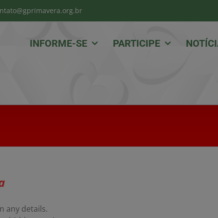
ntato@gprimavera.org.br
INFORME-SE
PARTICIPE
NOTÍC
a
n any details.