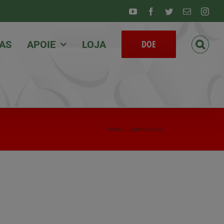
Youtube
Facebook
Twitter
Email
Inst
DOE
IAS
APOIE
LOJA
Home
/
Gabriela Faria