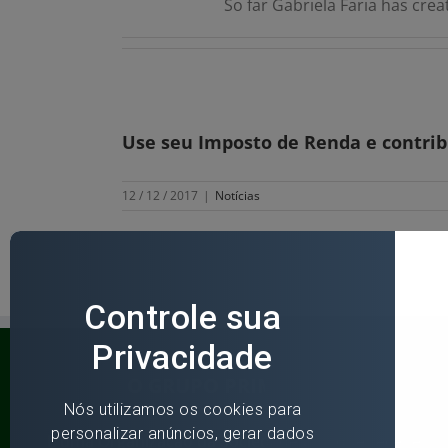
So far Gabriela Faria has crea
Use seu Imposto de Renda e contrib
12 / 12 / 2017
|
Notícias
O GRUPO PRIMAVERA
É uma Organização da Sociedade Civil que recebe