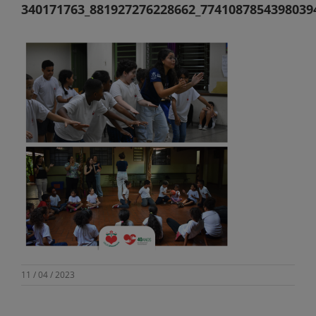
340171763_881927276228662_7741087854398039
11 / 04 / 2023