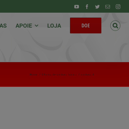
Youtube
Facebook
Twitter
Email
Inst
DOE
IAS
APOIE
LOJA
Home
/
Oficina de costura básica
/
costura-3