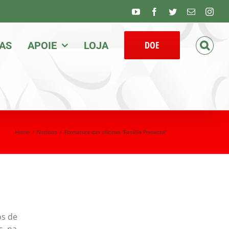
Youtube
Facebook
Twitter
Email
Inst
DOE
IAS
APOIE
LOJA
Home
/
Notícias
/
Formatura das oficinas “Família Presente”
os de