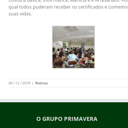
Costura Básica, Informática, Manicure e Artesanato. Fo
qual todos puderam receber os certificados e comemor
suas vidas.
06 / 12 / 2018
|
Notícias
O GRUPO PRIMAVERA