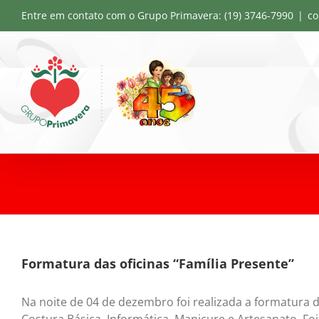
Skip
Entre em contato com o Grupo Primavera: (19) 3746-7990
|
co
to
content
Formatura das oficinas “Família Presente”
Na noite de 04 de dezembro foi realizada a formatura 