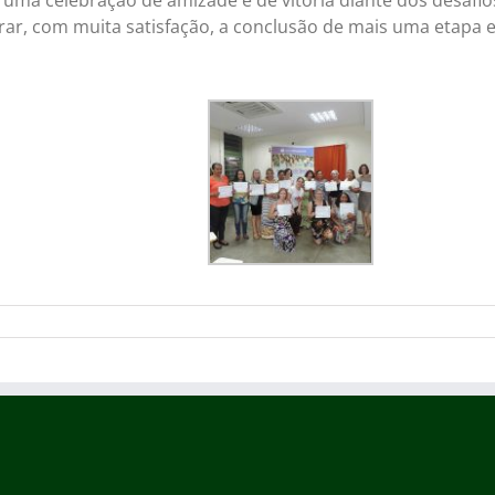
i uma celebração de amizade e de vitória diante dos desafio
ar, com muita satisfação, a conclusão de mais uma etapa 