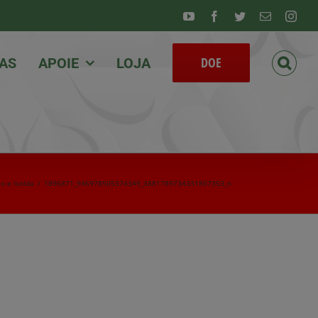
Youtube
Facebook
Twitter
Email
Inst
DOE
IAS
APOIE
LOJA
o e Isolda
/
1896871_946978505374349_3881789734331807353_n