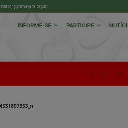
ntato@gprimavera.org.br
INFORME-SE
PARTICIPE
NOTÍC
Home
/
O Romance de Tristã
4331807353_n